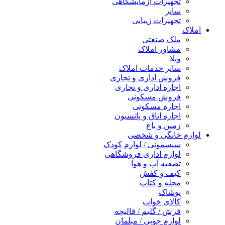
تجهیزات آزمایشگاهی
سایر
تجهیزات زیبایی
املاک
ملک صنعتی
مشاور املاک
ویلا
سایر خدمات املاک
فروش اداری و تجاری
اجاره اداری و تجاری
فروش مسکونی
اجاره مسکونی
اجاره اتاق و پانسیون
زمین و باغ
لوازم خانگی و شخصی
سیسمونی / لوازم کودک
لوازم اداری فروشگاهی
تصفیه آب و هوا
کیف و کفش
مجله و کتاب
پوشاک
کالای خواب
فرش / گلیم / قالیچه
لوازم چوبی / مبلمان