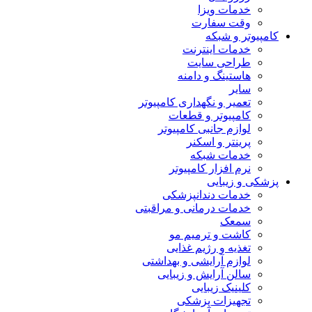
خدمات ویزا
وقت سفارت
کامپیوتر و شبکه
خدمات اینترنت
طراحی سایت
هاستینگ و دامنه
سایر
تعمیر و نگهداری کامپیوتر
کامپیوتر و قطعات
لوازم جانبی کامپیوتر
پرینتر و اسکنر
خدمات شبکه
نرم افزار کامپیوتر
پزشکی و زیبایی
خدمات دندانپزشکی
خدمات درمانی و مراقبتی
سمعک
کاشت و ترمیم مو
تغذیه و رژیم غذایی
لوازم آرایشی و بهداشتی
سالن آرایش و زیبایی
کلینیک زیبایی
تجهیزات پزشکی