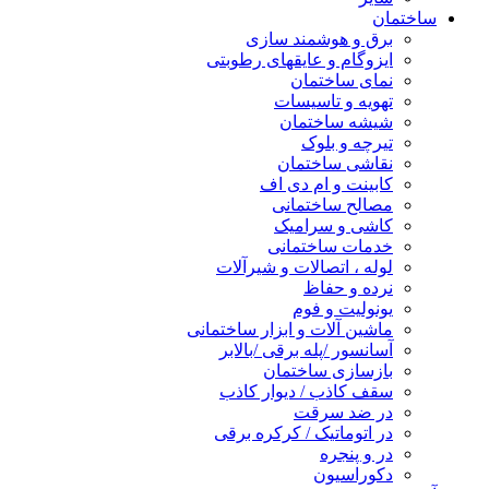
ساختمان
برق و هوشمند سازی
ایزوگام و عایقهای رطوبتی
نمای ساختمان
تهویه و تاسیسات
شیشه ساختمان
تیرچه و بلوک
نقاشی ساختمان
کابینت و ام دی اف
مصالح ساختمانی
کاشی و سرامیک
خدمات ساختمانی
لوله ، اتصالات و شیرآلات
نرده و حفاظ
یونولیت و فوم
ماشین آلات و ابزار ساختمانی
آسانسور /پله برقی /بالابر
بازسازی ساختمان
سقف کاذب / دیوار کاذب
در ضد سرقت
در اتوماتیک / کرکره برقی
در و پنجره
دکوراسیون