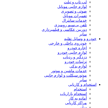
لپ تاپ و تبلت
لوازم جانبی موبایل
صوتی و تصویری
تعمیرات موبایل
خدمات سانترال
تلفن بی‌سیم رومیزی
دوربین عکاسی و فیلمبرداری
سایر
خودرو و وسایل نقلیه
خودروی داخلی و خارجی
اجاره خودرو
لوازم جانبی خودرو
دزدگیر و ردیاب
تزئینات خودرو
لوازم یدکی
خدمات ماشین و موتور
موتورسیکلت و لوازم جانبی
سایر
استخدام و کاریابی
استخدام
استخدام بازاریاب
آماده به کار
مراکز کاریابی
سایر