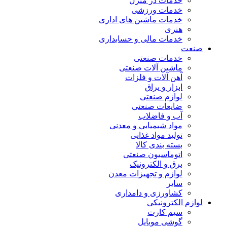
خدمات در منزل
خدمات ورزشی
خدمات ماشین های اداری
هنری
خدمات مالی و حسابداری
صنعت
خدمات صنعتی
ماشین آلات صنعتی
آهن آلات و فلزات
ابزار و یراق
لوازم صنعتی
ضایعات صنعتی
آب و فاضلاب
مواد شیمیایی و معدنی
تولید مواد غذایی
بسته بندی کالا
اتوماسیون صنعتی
برق و الکترونیک
لوازم و تجهیزات معدن
سایر
کشاورزی و دامداری
لوازم الکترونیکی
سیم کارت
گوشی موبایل