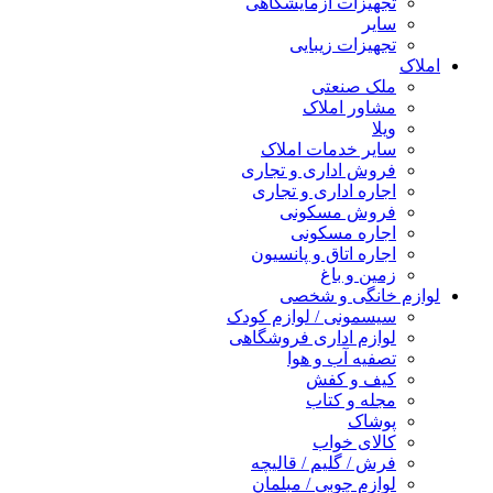
تجهیزات آزمایشگاهی
سایر
تجهیزات زیبایی
املاک
ملک صنعتی
مشاور املاک
ویلا
سایر خدمات املاک
فروش اداری و تجاری
اجاره اداری و تجاری
فروش مسکونی
اجاره مسکونی
اجاره اتاق و پانسیون
زمین و باغ
لوازم خانگی و شخصی
سیسمونی / لوازم کودک
لوازم اداری فروشگاهی
تصفیه آب و هوا
کیف و کفش
مجله و کتاب
پوشاک
کالای خواب
فرش / گلیم / قالیچه
لوازم چوبی / مبلمان