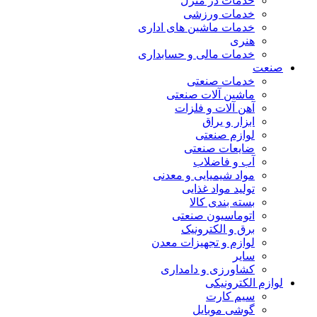
خدمات در منزل
خدمات ورزشی
خدمات ماشین های اداری
هنری
خدمات مالی و حسابداری
صنعت
خدمات صنعتی
ماشین آلات صنعتی
آهن آلات و فلزات
ابزار و یراق
لوازم صنعتی
ضایعات صنعتی
آب و فاضلاب
مواد شیمیایی و معدنی
تولید مواد غذایی
بسته بندی کالا
اتوماسیون صنعتی
برق و الکترونیک
لوازم و تجهیزات معدن
سایر
کشاورزی و دامداری
لوازم الکترونیکی
سیم کارت
گوشی موبایل