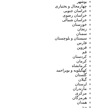
بوشهر
چهارمحال و بختیاری
خراسان جنوبی
خراسان رضوی
خراسان شمالی
خوزستان
زنجان
سمنان
سیستان و بلوچستان
فارس
قزوین
قم
کردستان
کرمان
کرمانشاه
کهگیلویه و بویراحمد
گلستان
گیلان
لرستان
مازندران
مرکزی
هرمزگان
همدان
یزد