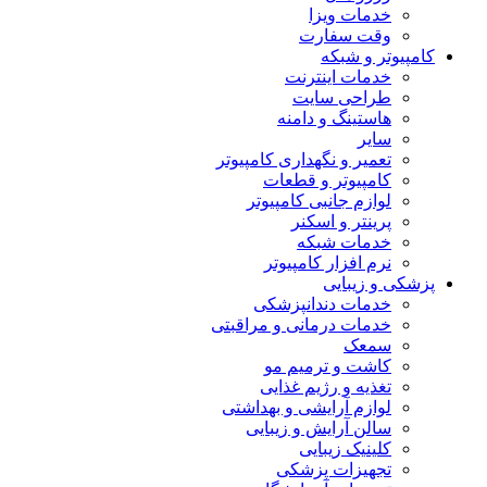
خدمات ویزا
وقت سفارت
کامپیوتر و شبکه
خدمات اینترنت
طراحی سایت
هاستینگ و دامنه
سایر
تعمیر و نگهداری کامپیوتر
کامپیوتر و قطعات
لوازم جانبی کامپیوتر
پرینتر و اسکنر
خدمات شبکه
نرم افزار کامپیوتر
پزشکی و زیبایی
خدمات دندانپزشکی
خدمات درمانی و مراقبتی
سمعک
کاشت و ترمیم مو
تغذیه و رژیم غذایی
لوازم آرایشی و بهداشتی
سالن آرایش و زیبایی
کلینیک زیبایی
تجهیزات پزشکی