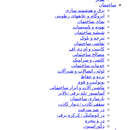
ساختمان
برق و هوشمند سازی
ایزوگام و عایقهای رطوبتی
نمای ساختمان
تهویه و تاسیسات
شیشه ساختمان
تیرچه و بلوک
نقاشی ساختمان
کابینت و ام دی اف
مصالح ساختمانی
کاشی و سرامیک
خدمات ساختمانی
لوله ، اتصالات و شیرآلات
نرده و حفاظ
یونولیت و فوم
ماشین آلات و ابزار ساختمانی
آسانسور /پله برقی /بالابر
بازسازی ساختمان
سقف کاذب / دیوار کاذب
در ضد سرقت
در اتوماتیک / کرکره برقی
در و پنجره
دکوراسیون