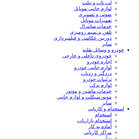
لپ تاپ و تبلت
لوازم جانبی موبایل
صوتی و تصویری
تعمیرات موبایل
خدمات سانترال
تلفن بی‌سیم رومیزی
دوربین عکاسی و فیلمبرداری
سایر
خودرو و وسایل نقلیه
خودروی داخلی و خارجی
اجاره خودرو
لوازم جانبی خودرو
دزدگیر و ردیاب
تزئینات خودرو
لوازم یدکی
خدمات ماشین و موتور
موتورسیکلت و لوازم جانبی
سایر
استخدام و کاریابی
استخدام
استخدام بازاریاب
آماده به کار
مراکز کاریابی
سایر